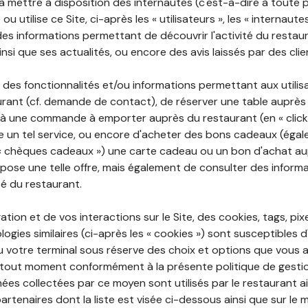
 à mettre à disposition des internautes (c'est-à-dire à toute
ou utilise ce Site, ci-après les « utilisateurs », les « internaute
te des informations permettant de découvrir l'activité du restau
si que ses actualités, ou encore des avis laissés par des clie
 des fonctionnalités et/ou informations permettant aux utilis
urant (cf. demande de contact), de réserver une table auprès
à une commande à emporter auprès du restaurant (en « click a
 un tel service, ou encore d'acheter des bons cadeaux (égal
« chèques cadeaux ») une carte cadeau ou un bon d'achat au
opose une telle offre, mais également de consulter des informa
ité du restaurant.
ation et de vos interactions sur le Site, des cookies, tags, pix
ogies similaires (ci-après les « cookies ») sont susceptibles d
u votre terminal sous réserve des choix et options que vous 
tout moment conformément à la présente politique de gestio
ées collectées par ce moyen sont utilisés par le restaurant a
partenaires dont la liste est visée ci-dessous ainsi que sur le