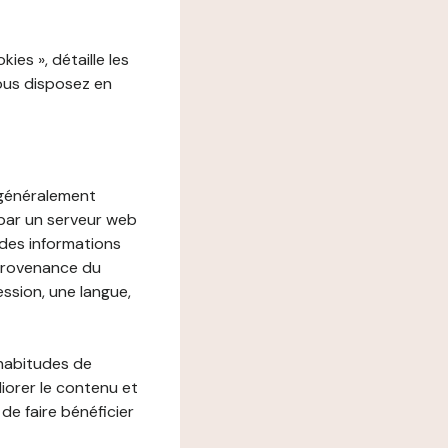
es », détaille les
vous disposez en
, généralement
 par un serveur web
r des informations
 provenance du
ession, une langue,
 habitudes de
liorer le contenu et
 de faire bénéficier