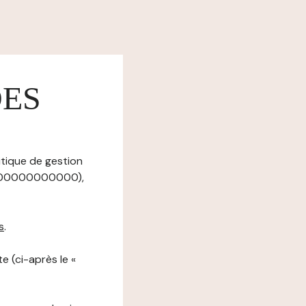
DES
itique de gestion
 00000000000000),
s
.
e (ci-après le «