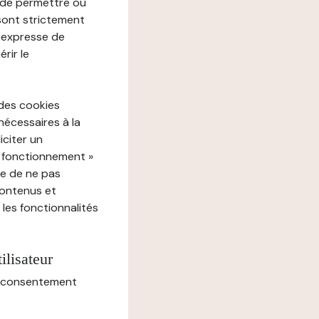
e de permettre ou
 sont strictement
e expresse de
rir le
 des cookies
nécessaires à la
iciter un
« fonctionnement »
ue de ne pas
contenus et
 les fonctionnalités
ilisateur
au consentement