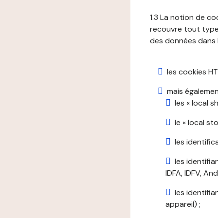
1.3 La notion de co
recouvre tout type 
des données dans le
les cookies HT
mais également
les « local 
le « local s
les identifi
les identifi
IDFA, IDFV, Andr
les identifi
appareil) ;