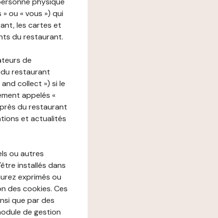
 personne physique
s » ou « vous ») qui
rant, les cartes et
nts du restaurant.
ateurs de
 du restaurant
nd collect ») si le
ement appelés «
près du restaurant
tions et actualités
els ou autres
'être installés dans
aurez exprimés ou
n des cookies. Ces
insi que par des
 module de gestion