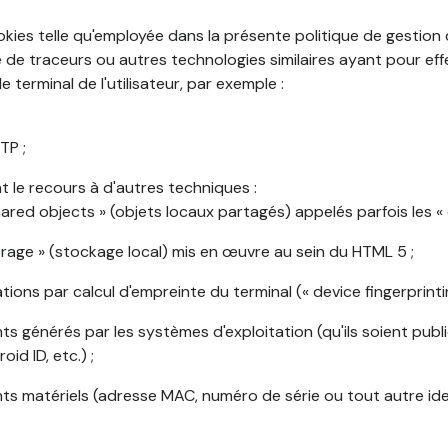
okies telle qu'employée dans la présente politique de gestion
de traceurs ou autres technologies similaires ayant pour effet
 terminal de l'utilisateur, par exemple :
TP ;
 le recours à d'autres techniques :
shared objects » (objets locaux partagés) appelés parfois les « 
torage » (stockage local) mis en œuvre au sein du HTML 5 ;
cations par calcul d'empreinte du terminal (« device fingerprintin
ants générés par les systèmes d'exploitation (qu'ils soient publi
oid ID, etc.) ;
ants matériels (adresse MAC, numéro de série ou tout autre ide