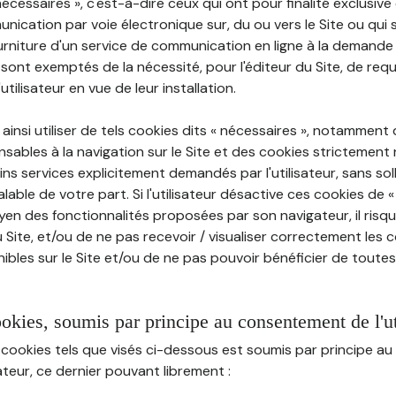
nécessaires », c'est-à-dire ceux qui ont pour finalité exclusiv
munication par voie électronique sur, du ou vers le Site ou qui
ourniture d'un service de communication en ligne à la demand
e, sont exemptés de la nécessité, pour l'éditeur du Site, de requé
tilisateur en vue de leur installation.
ainsi utiliser de tels cookies dits « nécessaires », notamment
sables à la navigation sur le Site et des cookies strictement 
ins services explicitement demandés par l'utilisateur, sans soll
ble de votre part. Si l'utilisateur désactive ces cookies de 
en des fonctionnalités proposées par son navigateur, il risq
Site, et/ou de ne pas recevoir / visualiser correctement les 
ibles sur le Site et/ou de ne pas pouvoir bénéficier de toutes
ookies, soumis par principe au consentement de l'ut
 cookies tels que visés ci-dessous est soumis par principe 
sateur, ce dernier pouvant librement :