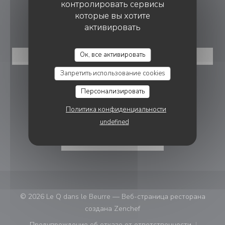
контролировать сервисы
которые вы хотите
БРОНИРОВАНИЕ
активировать
Ок, все активировать
ЗАБРОНИРОВАТЬ СТОЛИК
Запретить использование cookies
ПРИСОЕДИНЯЙТЕСЬ К НАМ
Персонализировать
Политика конфиденциальности
Facebook ((открывается в новом 
Instagram ((открывается в н
undefined
НОВОСТНАЯ РАССЫЛКА
© 2026 Le Q dans le Beurre — Веб-страница ресторана
((открывается в новом ок
создана
Zenchef
Предупреждение об отказе от ответственности