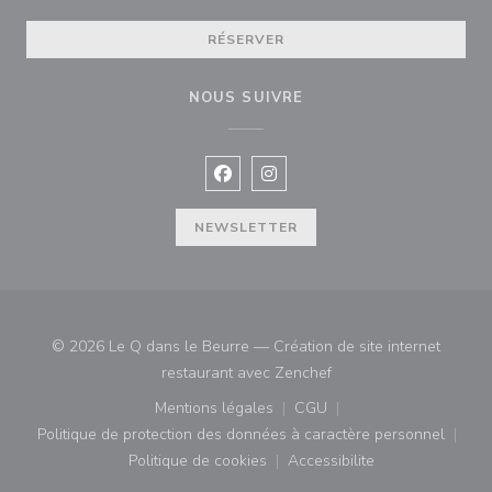
RÉSERVER
NOUS SUIVRE
Facebook ((ouvre une nouvelle fenê
Instagram ((ouvre une nouvell
NEWSLETTER
© 2026 Le Q dans le Beurre — Création de site internet
((ouvre une nouvelle fe
restaurant avec
Zenchef
Mentions légales
CGU
((ouvre une nouvelle fenêtre))
((ouvre une nouvelle fenê
Politique de protection des données à caractère personnel
((ouvre une nouvelle fenêtre))
Politique de cookies
Accessibilite
((ouvre une nouvelle fenêtre))
((ouvre une nouvelle fe