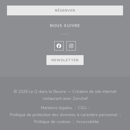
RÉSERVER
NOUS SUIVRE
Facebook ((ouvre une nouvelle fenê
Instagram ((ouvre une nouvell
NEWSLETTER
© 2026 Le Q dans le Beurre — Création de site internet
((ouvre une nouvelle fe
restaurant avec
Zenchef
Mentions légales
CGU
((ouvre une nouvelle fenêtre))
((ouvre une nouvelle fenê
Politique de protection des données à caractère personnel
((ouvre une nouvelle fenêtre))
Politique de cookies
Accessibilite
((ouvre une nouvelle fenêtre))
((ouvre une nouvelle fe