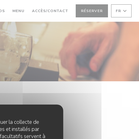
((OUVRE UNE NOUVELLE FENÊTRE))
OS
MENU
ACCÈS/CONTACT
RÉSERVER
FR
quer la collecte de
s et installés par
facultatifs servent à