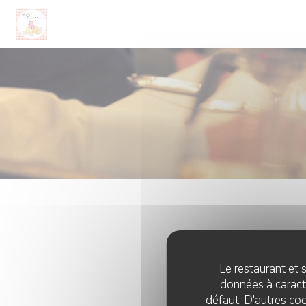
Personnalisation de vos choix en matière de cookies
Le restaurant et s
données à caractè
défaut. D'autres coo