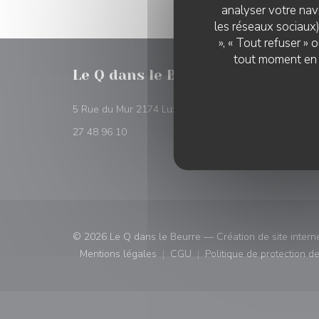
analyser votre navi
les réseaux sociaux)
», « Tout refuser »
tout moment en c
Le Q dans le Beurre
RÉSER
((ouvre une nouvelle f
5 Rue du Mur 2174 Luxembourg
RÉSE
27 48 96 10
© 2026 Le Q dans le Beurre — Création de site intern
Mentions légales
CGU
Politique de protection 
((ouvre une nouvelle fenêtre))
((ouvre une nouvelle fenêtre)