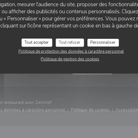
gation, mesurer l'audience du site, proposer des fonctionnalité
 ou afficher des publicités ou contenus personnalisés. Clique
 ou « Personnaliser » pour gérer vos préférences. Vous pouvez 
liquant sur l'icône représentant un cookie en bas à gauche d
VATION
NOUS SUIVRE
Tout accepter
Tout refuser
Personnaliser
enêtre))
Politique de protection des données à caractère personnel
RVER
Facebook ((ouvre une nouvel
Instagram ((ouvre une 
Politique de gestion des cookies
NEWSLETTER
((ouvre une nouvelle fenêtre))
et restaurant avec
Zenchef
des données à caractère personnel
Politique de cookies
Accessibilit
)
((ouvre une nouvelle fenêtre))
((ouvre une nouvelle fe
((ouv