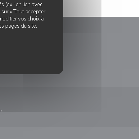
s (ex : en lien avec
z sur « Tout accepter
modifier vos choix à
es pages du site.
le fenêtre))
nouvelle fenêtre))
e
nêtre))
re une nouvelle fenêtre))